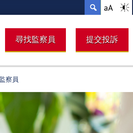
High
Increas
A
a
Search
Cont
Whit
Font
Back
with
Size
Blac
Text
尋找監察員
提交投訴
E監察員