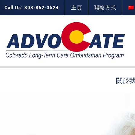
Skip
Accessibility
to
tools
主頁
聯絡方式
Call Us: 303-862-3524
content
關於